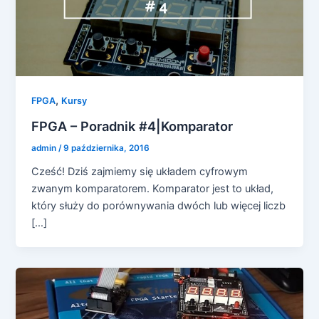
,
FPGA
Kursy
FPGA – Poradnik #4|Komparator
admin
/
9 października, 2016
Cześć! Dziś zajmiemy się układem cyfrowym
zwanym komparatorem. Komparator jest to układ,
który służy do porównywania dwóch lub więcej liczb
[…]