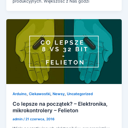
produkcyjnych. Większość z Nas godzi
,
,
,
Arduino
Ciekawostki
Newsy
Uncategorized
Co lepsze na początek? – Elektronika,
mikrokontrolery – Felieton
admin
/
21 czerwca, 2016