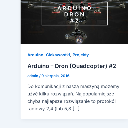
,
,
Arduino
Ciekawostki
Projekty
Arduino – Dron (Quadcopter) #2
admin
/
9 sierpnia, 2016
Do komunikacji z naszą maszyną możemy
użyć kilku rozwiązań. Najpopularniejsze i
chyba najlepsze rozwiązanie to protokół
radiowy 2,4 (lub 5,8 […]