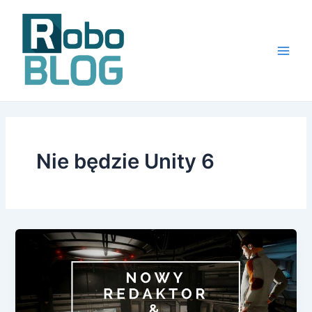
Skip
to
content
Main
Men
Nie będzie Unity 6