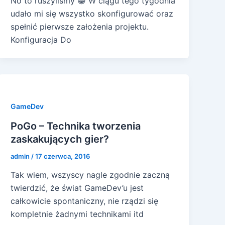
No to ruszyliśmy 😀 W ciągu tego tygodnia
udało mi się wszystko skonfigurować oraz
spełnić pierwsze założenia projektu.
Konfiguracja Do
GameDev
PoGo – Technika tworzenia
zaskakujących gier?
admin
/
17 czerwca, 2016
Tak wiem, wszyscy nagle zgodnie zaczną
twierdzić, że świat GameDev’u jest
całkowicie spontaniczny, nie rządzi się
kompletnie żadnymi technikami itd