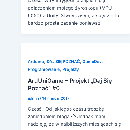
Cześć! W tym tygodniu zająłem się
połączeniem mojego żyroskopu (MPU-
6050) z Unity. Stwierdziłem, że będzie to
bardzo proste zadanie ponieważ
,
,
,
Arduino
DAJ SIĘ POZNAĆ
GameDev
,
Programowanie
Projekty
ArdUniGame – Projekt „Daj Się
Poznać” #0
admin
/
14 marca, 2017
Cześć! Od jakiegoś czasu troszkę
zaniedbałem bloga 🙁 Jednak mam
nadzieję, że w najbliższych miesiącach się