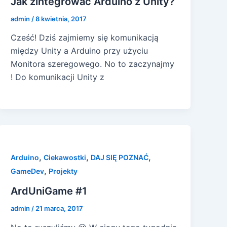
Jak zintegrować Arduino z Unity?
admin
/
8 kwietnia, 2017
Cześć! Dziś zajmiemy się komunikacją
między Unity a Arduino przy użyciu
Monitora szeregowego. No to zaczynajmy
! Do komunikacji Unity z
,
,
,
Arduino
Ciekawostki
DAJ SIĘ POZNAĆ
,
GameDev
Projekty
ArdUniGame #1
admin
/
21 marca, 2017