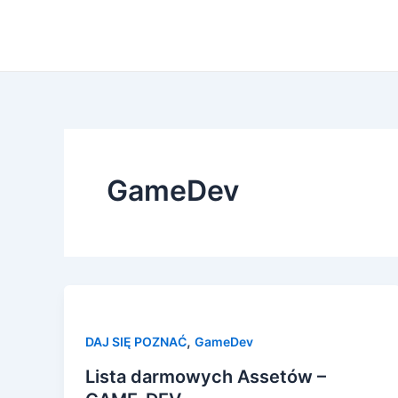
Skip
to
content
GameDev
,
DAJ SIĘ POZNAĆ
GameDev
Lista darmowych Assetów –