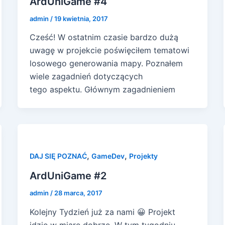
ArdUniGame #4
admin
/
19 kwietnia, 2017
Cześć! W ostatnim czasie bardzo dużą
uwagę w projekcie poświęciłem tematowi
losowego generowania mapy. Poznałem
wiele zagadnień dotyczących
tego aspektu. Głównym zagadnieniem
,
,
DAJ SIĘ POZNAĆ
GameDev
Projekty
ArdUniGame #2
admin
/
28 marca, 2017
Kolejny Tydzień już za nami 😀 Projekt
idzie w miarę dobrze. W tym tygodniu