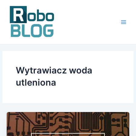
Skip
to
content
Main
Men
Wytrawiacz woda
utleniona