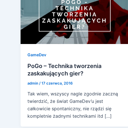
GameDev
PoGo – Technika tworzenia
zaskakujących gier?
admin
/
17 czerwca, 2016
Tak wiem, wszyscy nagle zgodnie zaczną
twierdzić, że świat GameDev’u jest
całkowicie spontaniczny, nie rządzi się
kompletnie żadnymi technikami itd […]