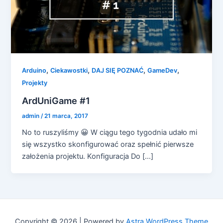
,
,
,
,
Arduino
Ciekawostki
DAJ SIĘ POZNAĆ
GameDev
Projekty
ArdUniGame #1
admin
/
21 marca, 2017
No to ruszyliśmy 😀 W ciągu tego tygodnia udało mi
się wszystko skonfigurować oraz spełnić pierwsze
założenia projektu. Konfiguracja Do […]
Copyright © 2026 | Powered by
Astra WordPress Theme