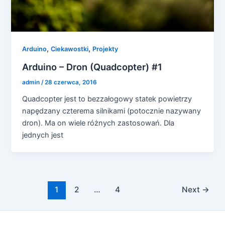
,
,
Arduino
Ciekawostki
Projekty
Arduino – Dron (Quadcopter) #1
admin
/
28 czerwca, 2016
Quadcopter jest to bezzałogowy statek powietrzy
napędzany czterema silnikami (potocznie nazywany
dron). Ma on wiele różnych zastosowań. Dla
jednych jest
Post
1
2
…
4
Next
→
pagination