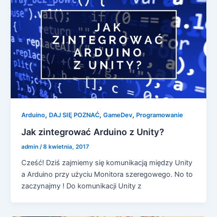
,
,
,
Arduino
DAJ SIĘ POZNAĆ
GameDev
Programowanie
Jak zintegrować Arduino z Unity?
admin
/
8 kwietnia, 2017
Cześć! Dziś zajmiemy się komunikacją między Unity
a Arduino przy użyciu Monitora szeregowego. No to
zaczynajmy ! Do komunikacji Unity z