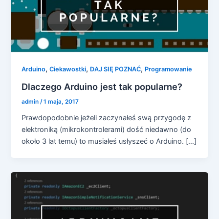
,
,
,
Arduino
Ciekawostki
DAJ SIĘ POZNAĆ
Programowanie
Dlaczego Arduino jest tak popularne?
admin
/
1 maja, 2017
Prawdopodobnie jeżeli zaczynałeś swą przygodę z
elektroniką (mikrokontrolerami) dość niedawno (do
około 3 lat temu) to musiałeś usłyszeć o Arduino. […]