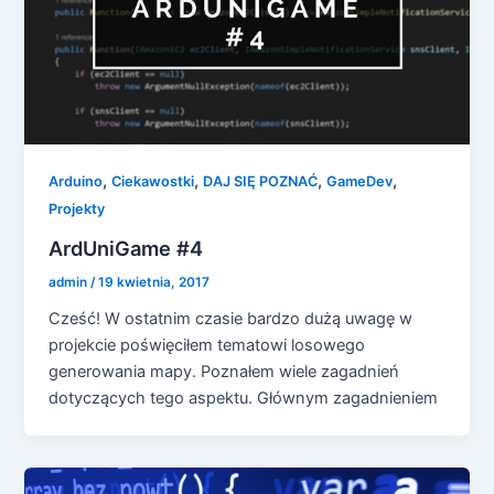
,
,
,
,
Arduino
Ciekawostki
DAJ SIĘ POZNAĆ
GameDev
Projekty
ArdUniGame #4
admin
/
19 kwietnia, 2017
Cześć! W ostatnim czasie bardzo dużą uwagę w
projekcie poświęciłem tematowi losowego
generowania mapy. Poznałem wiele zagadnień
dotyczących tego aspektu. Głównym zagadnieniem