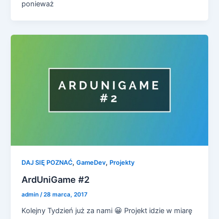
ponieważ
,
,
DAJ SIĘ POZNAĆ
GameDev
Projekty
ArdUniGame #2
admin
/
28 marca, 2017
Kolejny Tydzień już za nami 😀 Projekt idzie w miarę